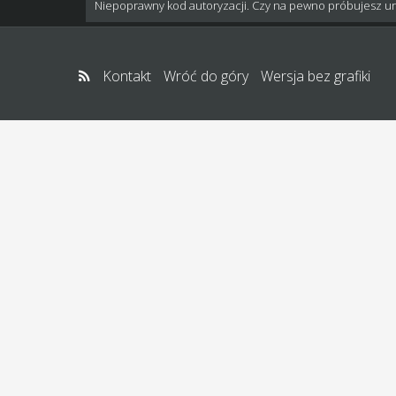
Niepoprawny kod autoryzacji. Czy na pewno próbujesz u
Kontakt
Wróć do góry
Wersja bez grafiki