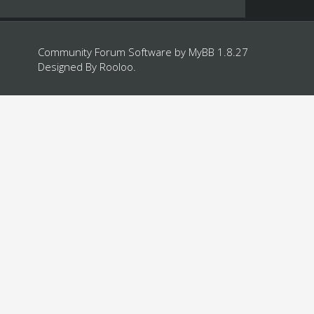
Community Forum Software by
MyBB 1.8.27
Designed By
Rooloo
.