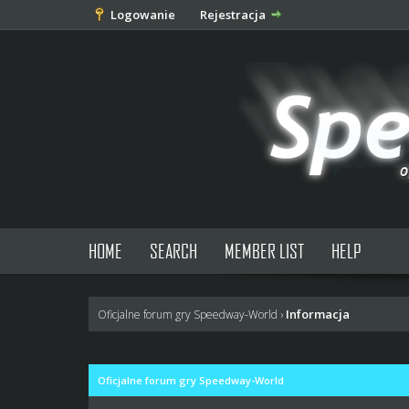
Logowanie
Rejestracja
HOME
SEARCH
MEMBER LIST
HELP
Informacja
Oficjalne forum gry Speedway-World
›
Oficjalne forum gry Speedway-World