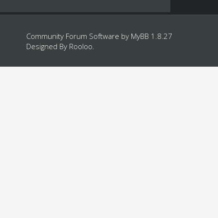
Community Forum Software by
MyBB 1.8.27
Designed By
Rooloo
.