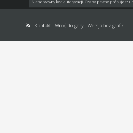
Niepoprawny kod autoryzacji. Czy na pewno próbujesz u
Kontakt
Wróć do góry
Wersja bez grafiki