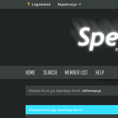
Logowanie
Rejestracja
HOME
SEARCH
MEMBER LIST
HELP
Informacja
Oficjalne forum gry Speedway-World
›
Oficjalne forum gry Speedway-World