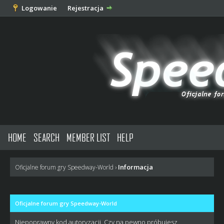
Logowanie
Rejestracja
HOME
SEARCH
MEMBER LIST
HELP
Informacja
Oficjalne forum gry Speedway-World
›
Oficjalne forum gry Speedway-World
Niepoprawny kod autoryzacji. Czy na pewno próbujesz