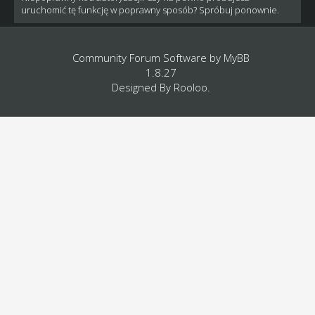
uruchomić tę funkcję w poprawny sposób? Spróbuj ponownie.
Community Forum Software by
MyBB
1.8.27
Designed By
Rooloo
.