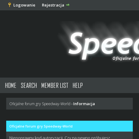
Logowanie
Rejestracja
HOME
SEARCH
MEMBER LIST
HELP
Informacja
Oficjalne forum gry Speedway-World
›
Oficjalne forum gry Speedway-World
Niepoprawny kod autoryzacji. Czy na pewno próbujesz