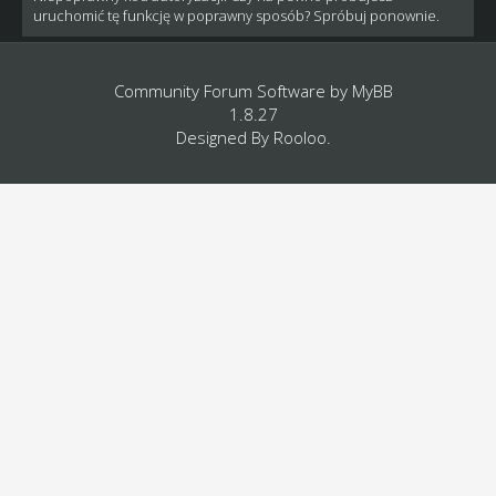
uruchomić tę funkcję w poprawny sposób? Spróbuj ponownie.
Community Forum Software by
MyBB
1.8.27
Designed By
Rooloo
.