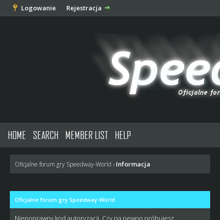
Logowanie
Rejestracja
HOME
SEARCH
MEMBER LIST
HELP
Informacja
Oficjalne forum gry Speedway-World
›
Oficjalne forum gry Speedway-World
Niepoprawny kod autoryzacji. Czy na pewno próbujesz