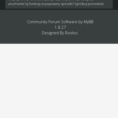
uruchomić tę funkcję w poprawny sposób? Spróbuj ponownie.
Community Forum Software by
MyBB
1.8.27
Designed By
Rooloo
.