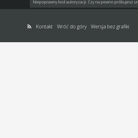
Niepoprawny kod autoryzacji. Czy na pewno próbujesz u
Kontakt
Wróć do góry
Wersja bez grafiki