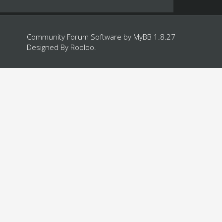
Community Forum Software by
MyBB 1.8.27
Designed By
Rooloo
.