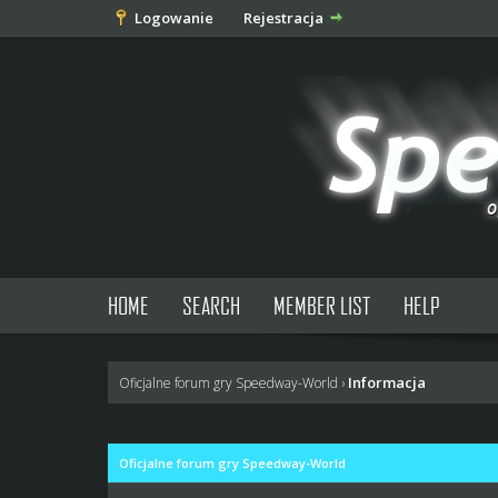
Logowanie
Rejestracja
HOME
SEARCH
MEMBER LIST
HELP
Informacja
Oficjalne forum gry Speedway-World
›
Oficjalne forum gry Speedway-World