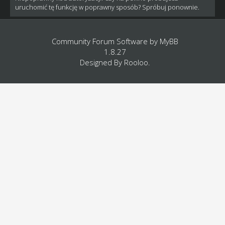
uruchomić tę funkcję w poprawny sposób? Spróbuj ponownie.
Community Forum Software by
MyBB
1.8.27
Designed By
Rooloo
.