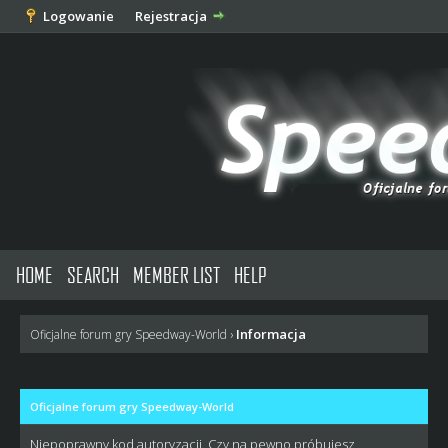
Logowanie
Rejestracja
HOME
SEARCH
MEMBER LIST
HELP
Informacja
Oficjalne forum gry Speedway-World
›
Oficjalne forum gry Speedway-World
Niepoprawny kod autoryzacji. Czy na pewno próbujesz