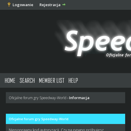
Logowanie
Rejestracja
HOME
SEARCH
MEMBER LIST
HELP
Informacja
Oficjalne forum gry Speedway-World
›
Oficjalne forum gry Speedway-World
Niepoprawny kod autoryzacji. Czy na pewno próbujesz