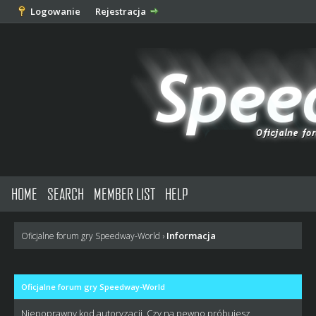
Logowanie
Rejestracja
HOME
SEARCH
MEMBER LIST
HELP
Informacja
Oficjalne forum gry Speedway-World
›
Oficjalne forum gry Speedway-World
Niepoprawny kod autoryzacji. Czy na pewno próbujesz