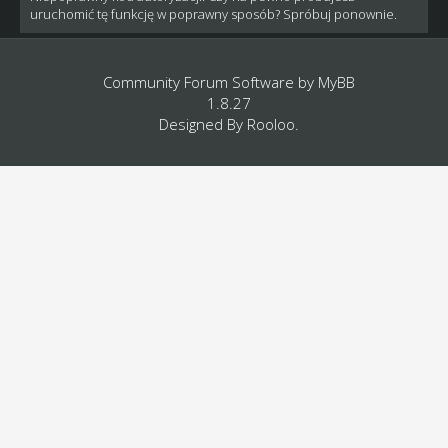
uruchomić tę funkcję w poprawny sposób? Spróbuj ponownie.
Community Forum Software by
MyBB
1.8.27
Designed By
Rooloo
.