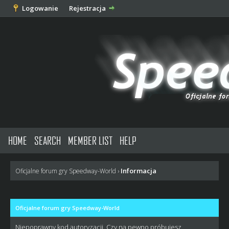
Logowanie
Rejestracja
HOME
SEARCH
MEMBER LIST
HELP
Informacja
Oficjalne forum gry Speedway-World
›
Oficjalne forum gry Speedway-World
Niepoprawny kod autoryzacji. Czy na pewno próbujesz