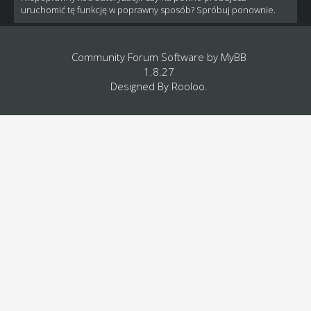
uruchomić tę funkcję w poprawny sposób? Spróbuj ponownie.
Community Forum Software by
MyBB
1.8.27
Designed By
Rooloo
.