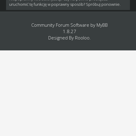
uruchomić tę funkcję w poprawny sposób? Spróbuj ponownie.
Community Forum Software by
MyBB
1.8.27
Designed By
Rooloo
.