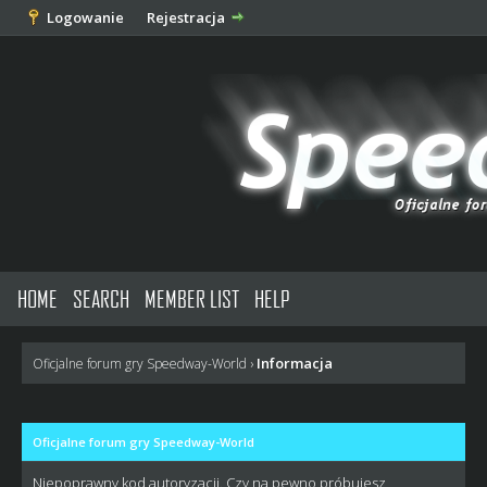
Logowanie
Rejestracja
HOME
SEARCH
MEMBER LIST
HELP
Informacja
Oficjalne forum gry Speedway-World
›
Oficjalne forum gry Speedway-World
Niepoprawny kod autoryzacji. Czy na pewno próbujesz