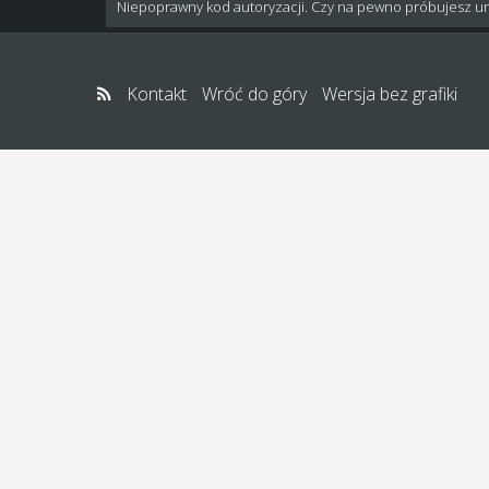
Niepoprawny kod autoryzacji. Czy na pewno próbujesz u
Kontakt
Wróć do góry
Wersja bez grafiki