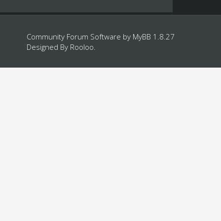
Community Forum Software by
MyBB 1.8.27
Designed By
Rooloo
.