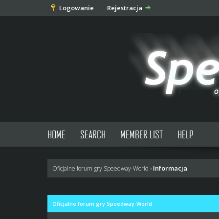
Logowanie
Rejestracja
HOME
SEARCH
MEMBER LIST
HELP
Informacja
Oficjalne forum gry Speedway-World
›
Oficjalne forum gry Speedway-World