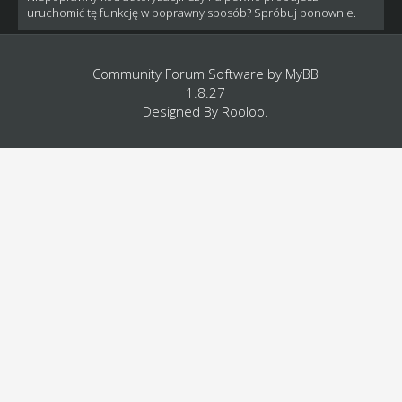
uruchomić tę funkcję w poprawny sposób? Spróbuj ponownie.
Community Forum Software by
MyBB
1.8.27
Designed By
Rooloo
.