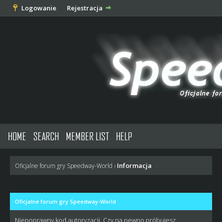
Logowanie
Rejestracja
HOME
SEARCH
MEMBER LIST
HELP
Informacja
Oficjalne forum gry Speedway-World
›
Oficjalne forum gry Speedway-World
Niepoprawny kod autoryzacji. Czy na pewno próbujesz