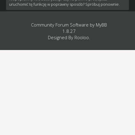
uruchomić tę funkcję w poprawny sposób? Spróbuj ponownie.
Community Forum Software by
MyBB
1.8.27
Designed By
Rooloo
.