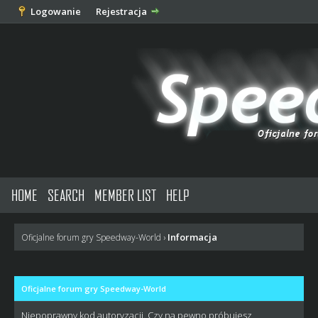
Logowanie
Rejestracja
HOME
SEARCH
MEMBER LIST
HELP
Informacja
Oficjalne forum gry Speedway-World
›
Oficjalne forum gry Speedway-World
Niepoprawny kod autoryzacji. Czy na pewno próbujesz