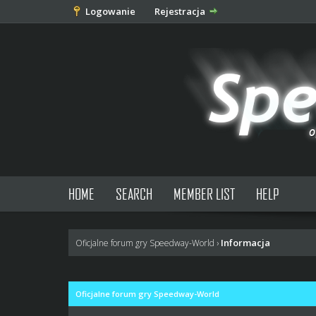
Logowanie
Rejestracja
HOME
SEARCH
MEMBER LIST
HELP
Informacja
Oficjalne forum gry Speedway-World
›
Oficjalne forum gry Speedway-World