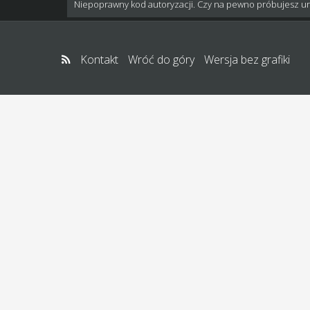
Niepoprawny kod autoryzacji. Czy na pewno próbujesz u
Kontakt
Wróć do góry
Wersja bez grafiki