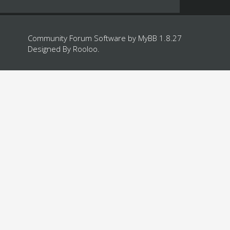
Community Forum Software by
MyBB 1.8.27
Designed By
Rooloo
.