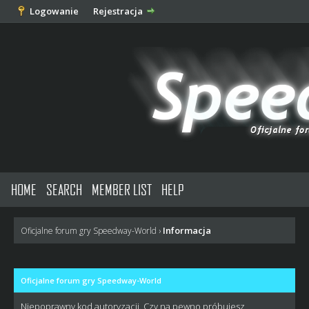
Logowanie
Rejestracja
HOME
SEARCH
MEMBER LIST
HELP
Informacja
Oficjalne forum gry Speedway-World
›
Oficjalne forum gry Speedway-World
Niepoprawny kod autoryzacji. Czy na pewno próbujesz