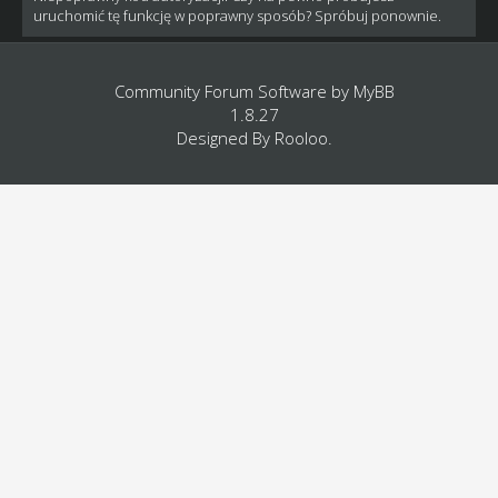
uruchomić tę funkcję w poprawny sposób? Spróbuj ponownie.
Community Forum Software by
MyBB
1.8.27
Designed By
Rooloo
.