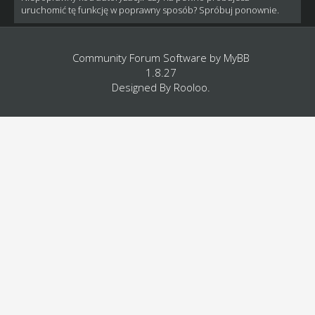
uruchomić tę funkcję w poprawny sposób? Spróbuj ponownie.
Community Forum Software by
MyBB
1.8.27
Designed By
Rooloo
.