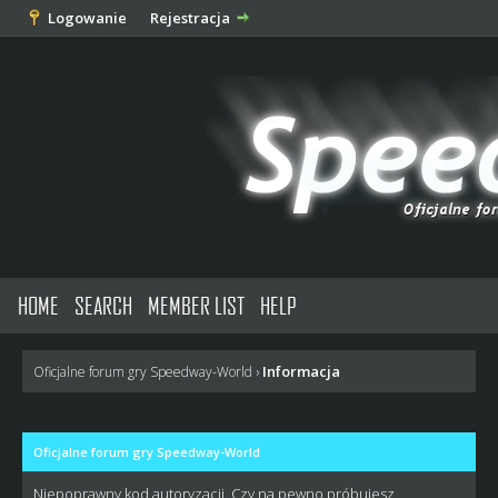
Logowanie
Rejestracja
HOME
SEARCH
MEMBER LIST
HELP
Informacja
Oficjalne forum gry Speedway-World
›
Oficjalne forum gry Speedway-World
Niepoprawny kod autoryzacji. Czy na pewno próbujesz