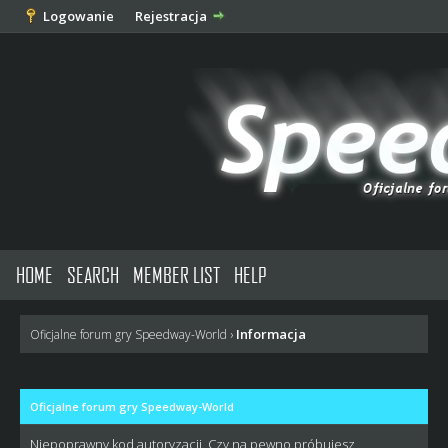
Logowanie
Rejestracja
HOME
SEARCH
MEMBER LIST
HELP
Informacja
Oficjalne forum gry Speedway-World
›
Oficjalne forum gry Speedway-World
Niepoprawny kod autoryzacji. Czy na pewno próbujesz