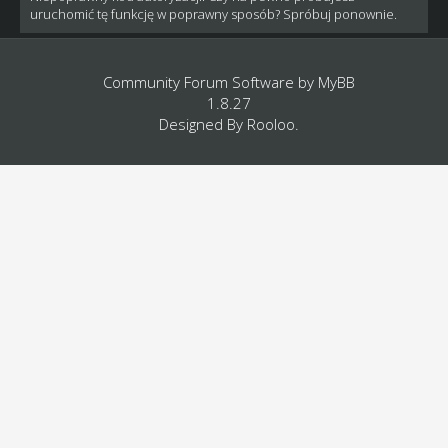
uruchomić tę funkcję w poprawny sposób? Spróbuj ponownie.
Community Forum Software by
MyBB
1.8.27
Designed By
Rooloo
.