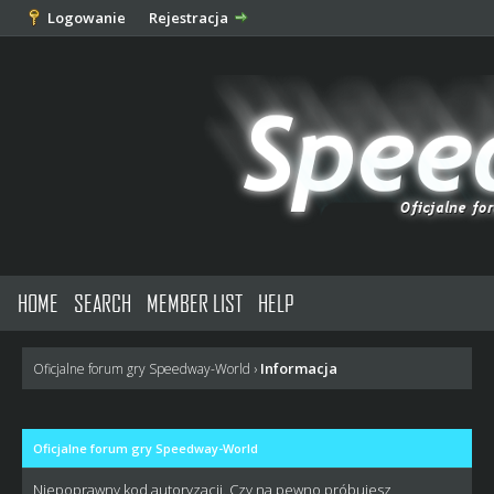
Logowanie
Rejestracja
HOME
SEARCH
MEMBER LIST
HELP
Informacja
Oficjalne forum gry Speedway-World
›
Oficjalne forum gry Speedway-World
Niepoprawny kod autoryzacji. Czy na pewno próbujesz