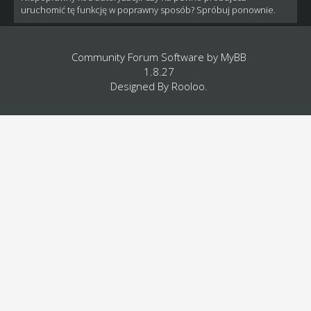
uruchomić tę funkcję w poprawny sposób? Spróbuj ponownie.
Community Forum Software by
MyBB
1.8.27
Designed By
Rooloo
.