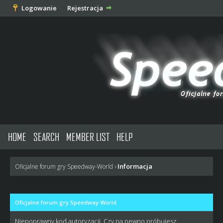
Logowanie
Rejestracja
HOME
SEARCH
MEMBER LIST
HELP
Informacja
Oficjalne forum gry Speedway-World
›
Oficjalne forum gry Speedway-World
Niepoprawny kod autoryzacji. Czy na pewno próbujesz