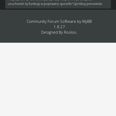
uruchomić tę funkcję w poprawny sposób? Spróbuj ponownie.
Community Forum Software by
MyBB
1.8.27
Designed By
Rooloo
.