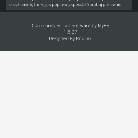
uruchomić tę funkcję w poprawny sposób? Spróbuj ponownie.
Community Forum Software by
MyBB
1.8.27
Designed By
Rooloo
.