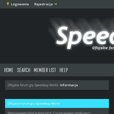
Logowanie
Rejestracja
HOME
SEARCH
MEMBER LIST
HELP
Informacja
Oficjalne forum gry Speedway-World
›
Oficjalne forum gry Speedway-World
Niepoprawny kod autoryzacji. Czy na pewno próbujesz