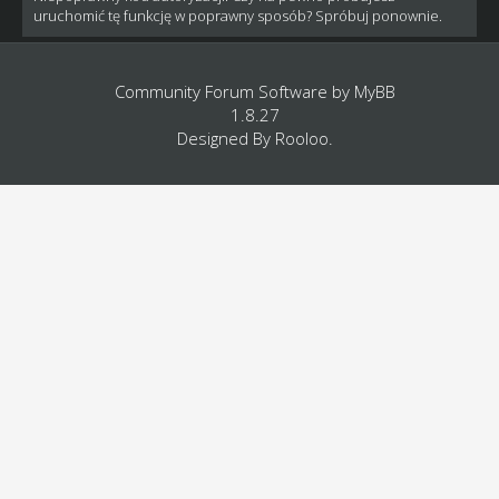
uruchomić tę funkcję w poprawny sposób? Spróbuj ponownie.
Community Forum Software by
MyBB
1.8.27
Designed By
Rooloo
.