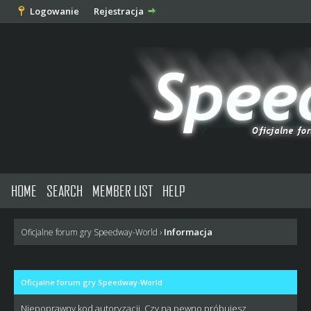
Logowanie
Rejestracja
HOME
SEARCH
MEMBER LIST
HELP
Informacja
Oficjalne forum gry Speedway-World
›
Oficjalne forum gry Speedway-World
Niepoprawny kod autoryzacji. Czy na pewno próbujesz