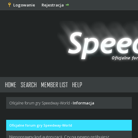
Logowanie
Rejestracja
HOME
SEARCH
MEMBER LIST
HELP
Informacja
Oficjalne forum gry Speedway-World
›
Oficjalne forum gry Speedway-World
Niepoprawny kod autoryzacji. Czy na pewno próbujesz