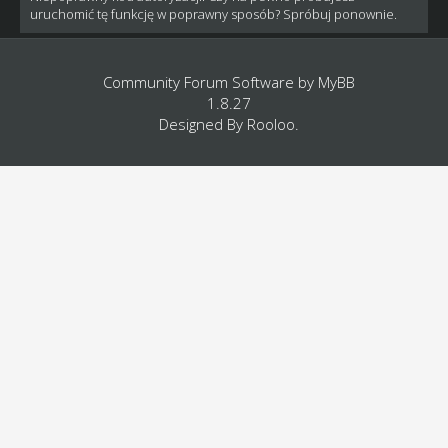
uruchomić tę funkcję w poprawny sposób? Spróbuj ponownie.
Community Forum Software by
MyBB
1.8.27
Designed By
Rooloo
.