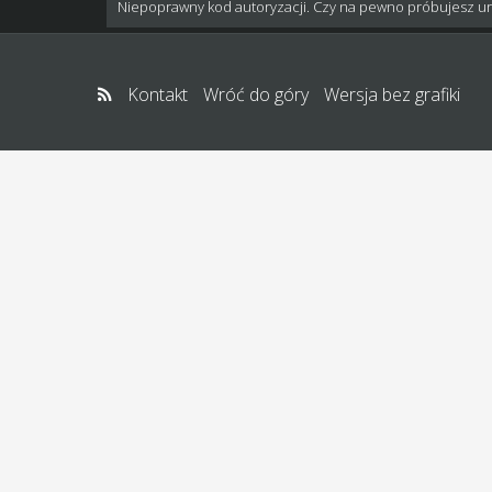
Niepoprawny kod autoryzacji. Czy na pewno próbujesz u
Kontakt
Wróć do góry
Wersja bez grafiki