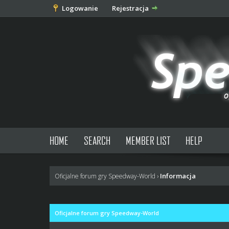
Logowanie
Rejestracja
HOME
SEARCH
MEMBER LIST
HELP
Informacja
Oficjalne forum gry Speedway-World
›
Oficjalne forum gry Speedway-World