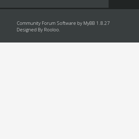
Community Forum Software by
MyBB 1.8.27
Designed By
Rooloo
.