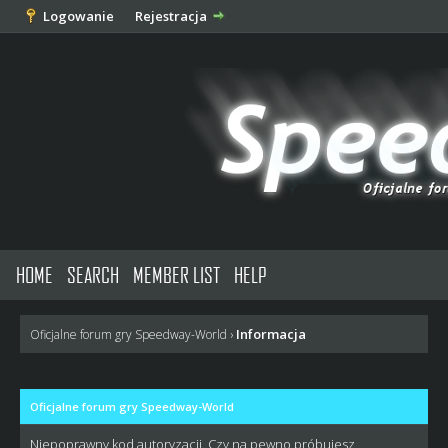
Logowanie
Rejestracja
HOME
SEARCH
MEMBER LIST
HELP
Informacja
Oficjalne forum gry Speedway-World
›
Oficjalne forum gry Speedway-World
Niepoprawny kod autoryzacji. Czy na pewno próbujesz