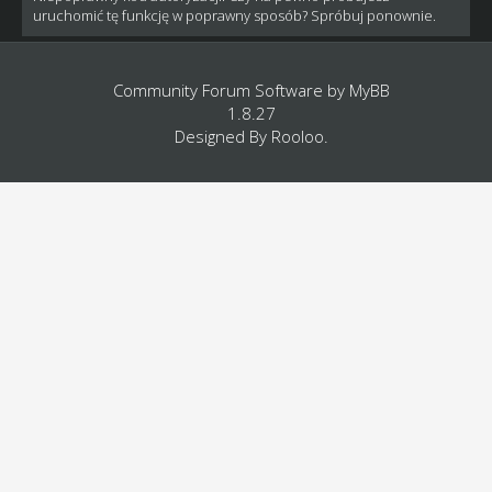
uruchomić tę funkcję w poprawny sposób? Spróbuj ponownie.
Community Forum Software by
MyBB
1.8.27
Designed By
Rooloo
.