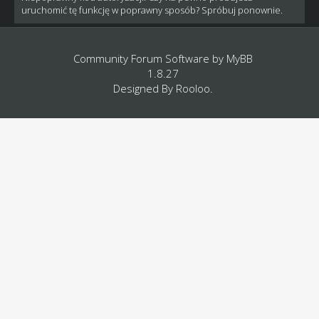
uruchomić tę funkcję w poprawny sposób? Spróbuj ponownie.
Community Forum Software by
MyBB
1.8.27
Designed By
Rooloo
.