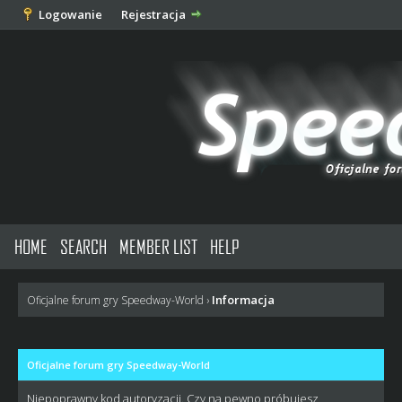
Logowanie
Rejestracja
HOME
SEARCH
MEMBER LIST
HELP
Informacja
Oficjalne forum gry Speedway-World
›
Oficjalne forum gry Speedway-World
Niepoprawny kod autoryzacji. Czy na pewno próbujesz