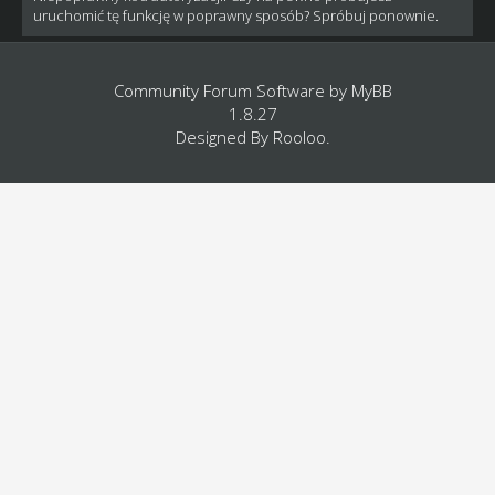
uruchomić tę funkcję w poprawny sposób? Spróbuj ponownie.
Community Forum Software by
MyBB
1.8.27
Designed By
Rooloo
.