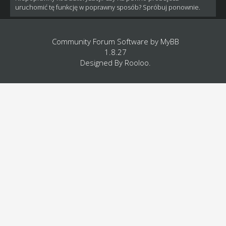
uruchomić tę funkcję w poprawny sposób? Spróbuj ponownie.
Community Forum Software by
MyBB
1.8.27
Designed By
Rooloo
.