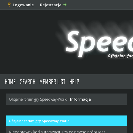
Logowanie
Rejestracja
HOME
SEARCH
MEMBER LIST
HELP
Informacja
Oficjalne forum gry Speedway-World
›
Oficjalne forum gry Speedway-World
Niepoprawny kod autoryzacji. Czy na pewno próbujesz