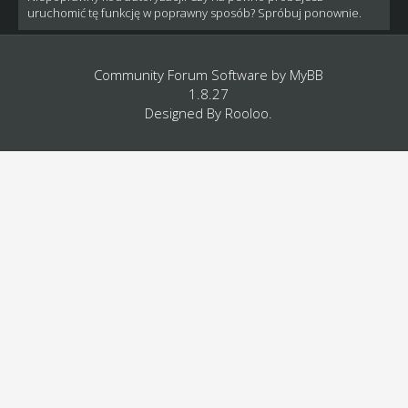
uruchomić tę funkcję w poprawny sposób? Spróbuj ponownie.
Community Forum Software by
MyBB
1.8.27
Designed By
Rooloo
.