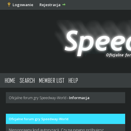
Logowanie
Rejestracja
HOME
SEARCH
MEMBER LIST
HELP
Informacja
Oficjalne forum gry Speedway-World
›
Oficjalne forum gry Speedway-World
Niepoprawny kod autoryzacji. Czy na pewno próbujesz