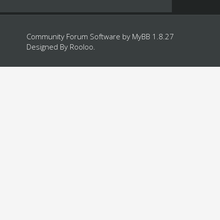
Community Forum Software by
MyBB 1.8.27
Designed By
Rooloo
.