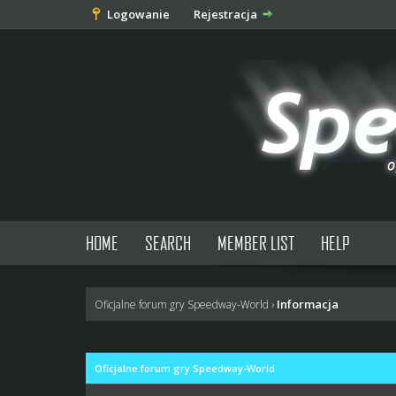
Logowanie
Rejestracja
HOME
SEARCH
MEMBER LIST
HELP
Informacja
Oficjalne forum gry Speedway-World
›
Oficjalne forum gry Speedway-World