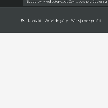
Niepoprawny kod autoryzacji. Czy na pewno próbujesz u
Kontakt
Wróć do góry
Wersja bez grafiki