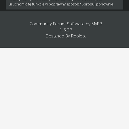
uruchomić tę funkcję w poprawny sposób? Spróbuj ponownie.
Community Forum Software by
MyBB
1.8.27
Designed By
Rooloo
.