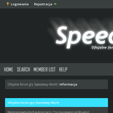
Logowanie
Rejestracja
HOME
SEARCH
MEMBER LIST
HELP
Informacja
Oficjalne forum gry Speedway-World
›
Oficjalne forum gry Speedway-World
Niepoprawny kod autoryzacji. Czy na pewno próbujesz