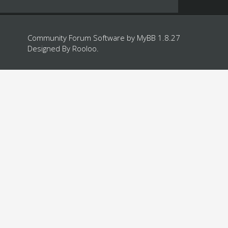
Community Forum Software by
MyBB 1.8.27
Designed By
Rooloo
.