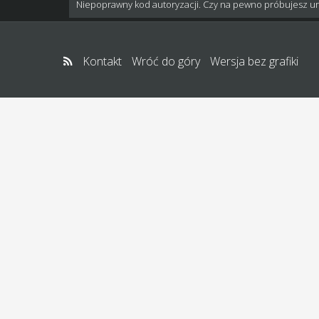
Niepoprawny kod autoryzacji. Czy na pewno próbujesz u
Kontakt
Wróć do góry
Wersja bez grafiki