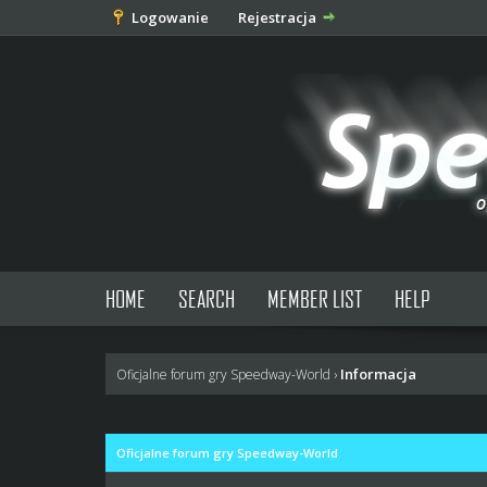
Logowanie
Rejestracja
HOME
SEARCH
MEMBER LIST
HELP
Informacja
Oficjalne forum gry Speedway-World
›
Oficjalne forum gry Speedway-World