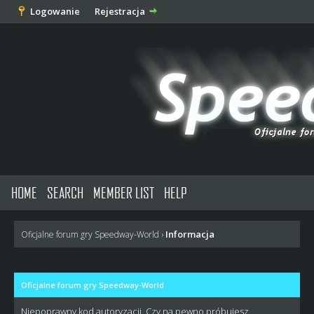
Logowanie
Rejestracja
HOME
SEARCH
MEMBER LIST
HELP
Informacja
Oficjalne forum gry Speedway-World
›
Oficjalne forum gry Speedway-World
Niepoprawny kod autoryzacji. Czy na pewno próbujesz