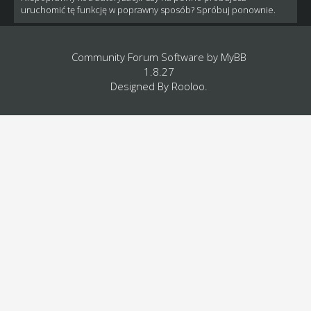
uruchomić tę funkcję w poprawny sposób? Spróbuj ponownie.
Community Forum Software by
MyBB
1.8.27
Designed By
Rooloo
.