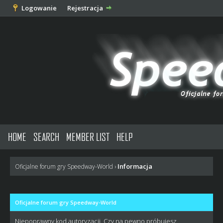
Logowanie
Rejestracja
HOME
SEARCH
MEMBER LIST
HELP
Informacja
Oficjalne forum gry Speedway-World
›
Oficjalne forum gry Speedway-World
Niepoprawny kod autoryzacji. Czy na pewno próbujesz