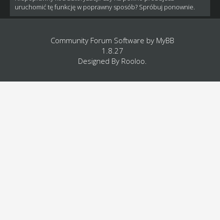
uruchomić tę funkcję w poprawny sposób? Spróbuj ponownie.
Community Forum Software by
MyBB
1.8.27
Designed By
Rooloo
.