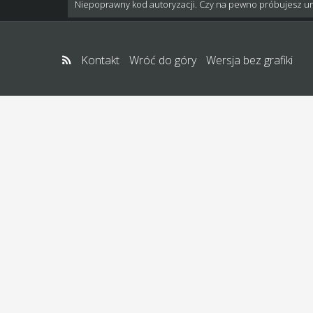
Niepoprawny kod autoryzacji. Czy na pewno próbujesz u
Kontakt
Wróć do góry
Wersja bez grafiki