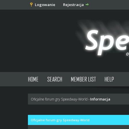
Logowanie
Rejestracja
HOME
SEARCH
MEMBER LIST
HELP
Informacja
Oficjalne forum gry Speedway-World
›
Oficjalne forum gry Speedway-World