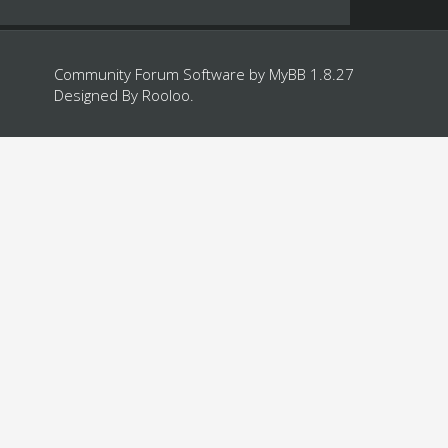
Community Forum Software by
MyBB 1.8.27
Designed By
Rooloo
.