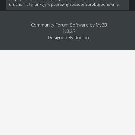
uruchomić tę funkcję w poprawny sposób? Spróbuj ponownie.
Community Forum Software by
MyBB
1.8.27
Designed By
Rooloo
.