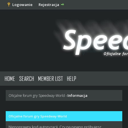
Logowanie
Rejestracja
HOME
SEARCH
MEMBER LIST
HELP
Informacja
Oficjalne forum gry Speedway-World
›
Oficjalne forum gry Speedway-World
Niepoprawny kod autoryzacji. Czy na pewno próbujesz