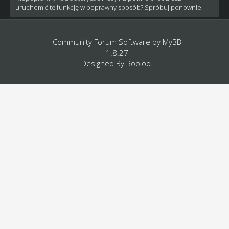
uruchomić tę funkcję w poprawny sposób? Spróbuj ponownie.
Community Forum Software by
MyBB
1.8.27
Designed By
Rooloo
.