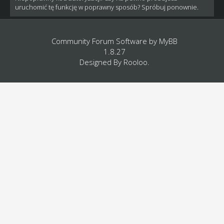
uruchomić tę funkcję w poprawny sposób? Spróbuj ponownie.
Community Forum Software by
MyBB
1.8.27
Designed By
Rooloo
.