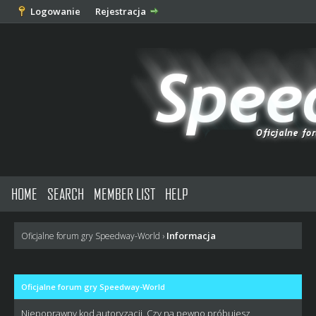
Logowanie
Rejestracja
HOME
SEARCH
MEMBER LIST
HELP
Informacja
Oficjalne forum gry Speedway-World
›
Oficjalne forum gry Speedway-World
Niepoprawny kod autoryzacji. Czy na pewno próbujesz