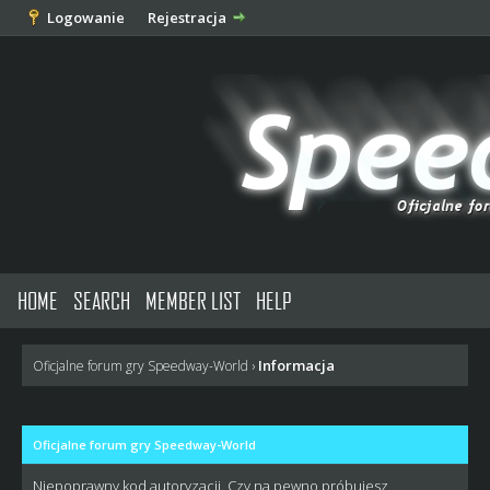
Logowanie
Rejestracja
HOME
SEARCH
MEMBER LIST
HELP
Informacja
Oficjalne forum gry Speedway-World
›
Oficjalne forum gry Speedway-World
Niepoprawny kod autoryzacji. Czy na pewno próbujesz