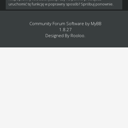
uruchomić tę funkcję w poprawny sposób? Spróbuj ponownie.
Community Forum Software by
MyBB
1.8.27
Designed By
Rooloo
.