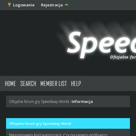
Logowanie
Rejestracja
HOME
SEARCH
MEMBER LIST
HELP
Informacja
Oficjalne forum gry Speedway-World
›
Oficjalne forum gry Speedway-World
Niepoprawny kod autoryzacji. Czy na pewno próbujesz