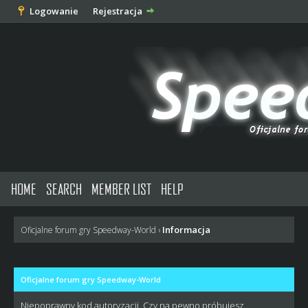
Logowanie
Rejestracja
HOME
SEARCH
MEMBER LIST
HELP
Informacja
Oficjalne forum gry Speedway-World
›
Oficjalne forum gry Speedway-World
Niepoprawny kod autoryzacji. Czy na pewno próbujesz