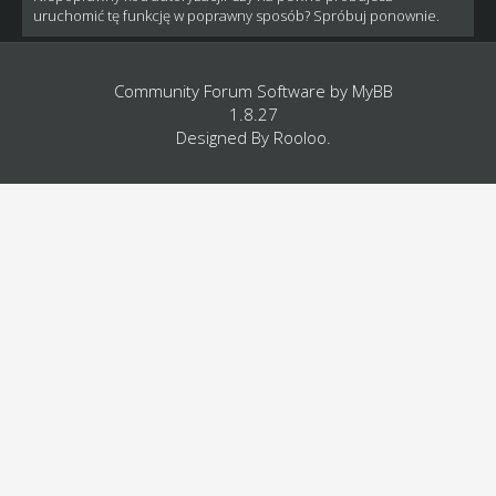
uruchomić tę funkcję w poprawny sposób? Spróbuj ponownie.
Community Forum Software by
MyBB
1.8.27
Designed By
Rooloo
.