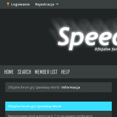
Logowanie
Rejestracja
HOME
SEARCH
MEMBER LIST
HELP
Informacja
Oficjalne forum gry Speedway-World
›
Oficjalne forum gry Speedway-World
Niepoprawny kod autoryzacji. Czy na pewno próbujesz