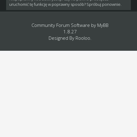
uruchomić tę funkcję w poprawny sposób? Spróbuj ponownie.
Community Forum Software by
MyBB
1.8.27
Designed By
Rooloo
.