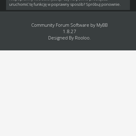
uruchomić tę funkcję w poprawny sposób? Spróbuj ponownie.
Community Forum Software by
MyBB
1.8.27
Designed By
Rooloo
.