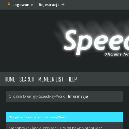
Logowanie
Rejestracja
HOME
SEARCH
MEMBER LIST
HELP
Informacja
Oficjalne forum gry Speedway-World
›
Oficjalne forum gry Speedway-World
Niepoprawny kod autoryzacji. Czy na pewno próbujesz