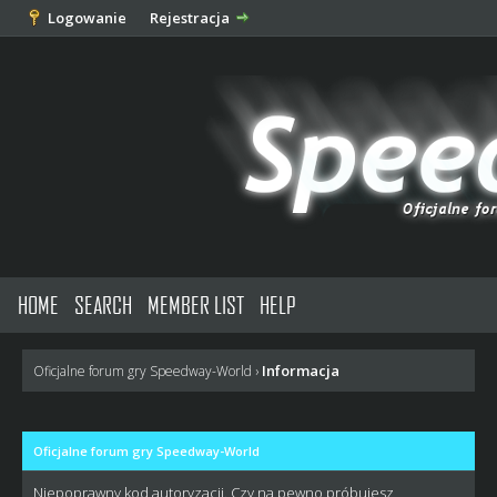
Logowanie
Rejestracja
HOME
SEARCH
MEMBER LIST
HELP
Informacja
Oficjalne forum gry Speedway-World
›
Oficjalne forum gry Speedway-World
Niepoprawny kod autoryzacji. Czy na pewno próbujesz