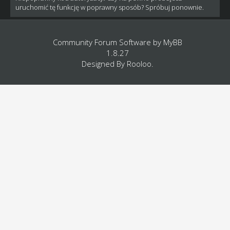
uruchomić tę funkcję w poprawny sposób? Spróbuj ponownie.
Community Forum Software by
MyBB
1.8.27
Designed By
Rooloo
.