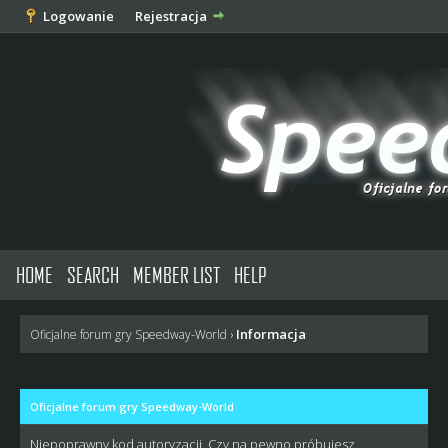
Logowanie
Rejestracja
HOME
SEARCH
MEMBER LIST
HELP
Informacja
Oficjalne forum gry Speedway-World
›
Oficjalne forum gry Speedway-World
Niepoprawny kod autoryzacji. Czy na pewno próbujesz