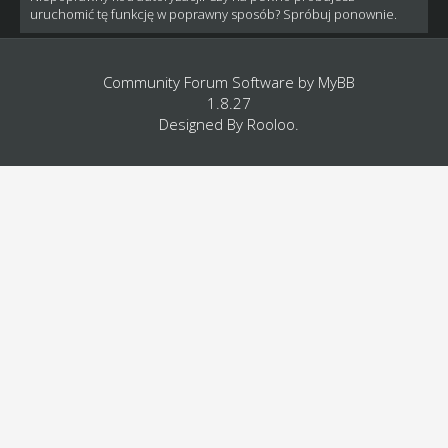
uruchomić tę funkcję w poprawny sposób? Spróbuj ponownie.
Community Forum Software by
MyBB
1.8.27
Designed By
Rooloo
.