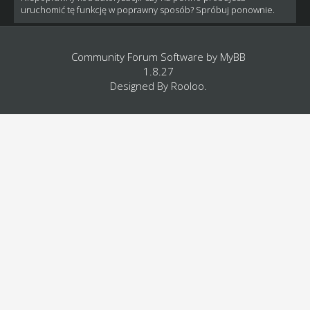
uruchomić tę funkcję w poprawny sposób? Spróbuj ponownie.
Community Forum Software by
MyBB
1.8.27
Designed By
Rooloo
.