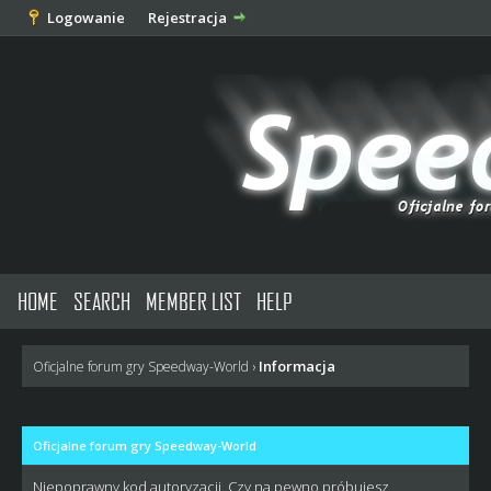
Logowanie
Rejestracja
HOME
SEARCH
MEMBER LIST
HELP
Informacja
Oficjalne forum gry Speedway-World
›
Oficjalne forum gry Speedway-World
Niepoprawny kod autoryzacji. Czy na pewno próbujesz