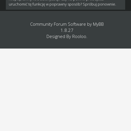
uruchomić tę funkcję w poprawny sposób? Spróbuj ponownie.
Community Forum Software by
MyBB
1.8.27
Designed By
Rooloo
.