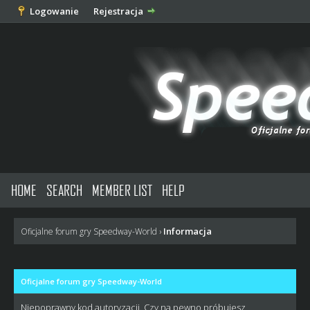
Logowanie
Rejestracja
HOME
SEARCH
MEMBER LIST
HELP
Informacja
Oficjalne forum gry Speedway-World
›
Oficjalne forum gry Speedway-World
Niepoprawny kod autoryzacji. Czy na pewno próbujesz