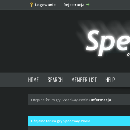
Logowanie
Rejestracja
HOME
SEARCH
MEMBER LIST
HELP
Informacja
Oficjalne forum gry Speedway-World
›
Oficjalne forum gry Speedway-World