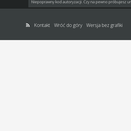
Niepoprawny kod autoryzacji. Czy na pewno próbujesz u
Kontakt
Wróć do góry
Wersja bez grafiki