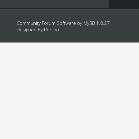
Community Forum Software by
MyBB 1.8.27
Designed By
Rooloo
.