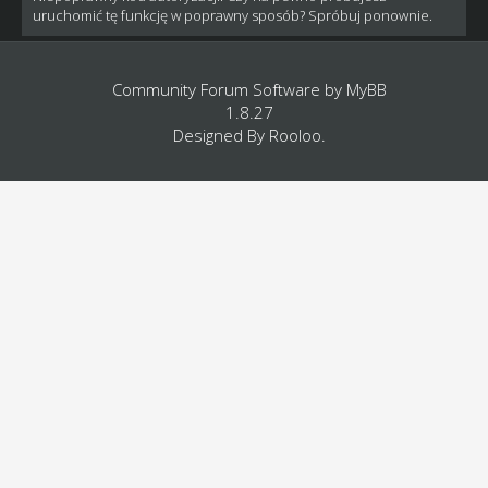
uruchomić tę funkcję w poprawny sposób? Spróbuj ponownie.
Community Forum Software by
MyBB
1.8.27
Designed By
Rooloo
.