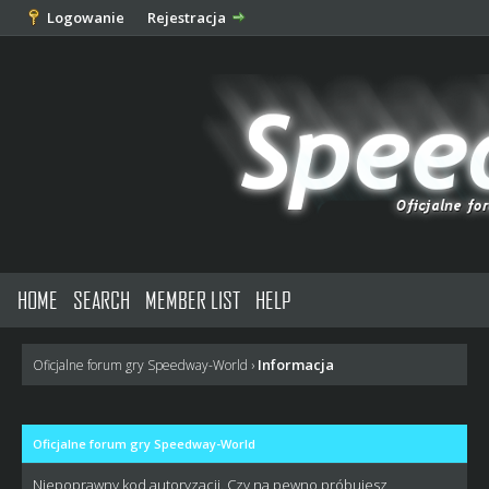
Logowanie
Rejestracja
HOME
SEARCH
MEMBER LIST
HELP
Informacja
Oficjalne forum gry Speedway-World
›
Oficjalne forum gry Speedway-World
Niepoprawny kod autoryzacji. Czy na pewno próbujesz