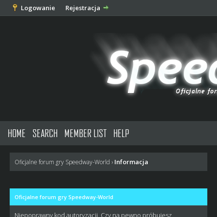
Logowanie
Rejestracja
HOME
SEARCH
MEMBER LIST
HELP
Informacja
Oficjalne forum gry Speedway-World
›
Oficjalne forum gry Speedway-World
Niepoprawny kod autoryzacji. Czy na pewno próbujesz