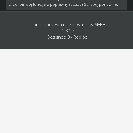
uruchomić tę funkcję w poprawny sposób? Spróbuj ponownie.
Community Forum Software by
MyBB
1.8.27
Designed By
Rooloo
.